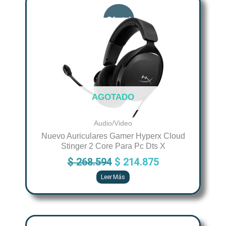
price
price
was:
is:
$ 268.594.
$ 214.875.
AGOTADO
Audio/Video
Nuevo Auriculares Gamer Hyperx Cloud
Stinger 2 Core Para Pc Dts X
$
268.594
$
214.875
Leer Más