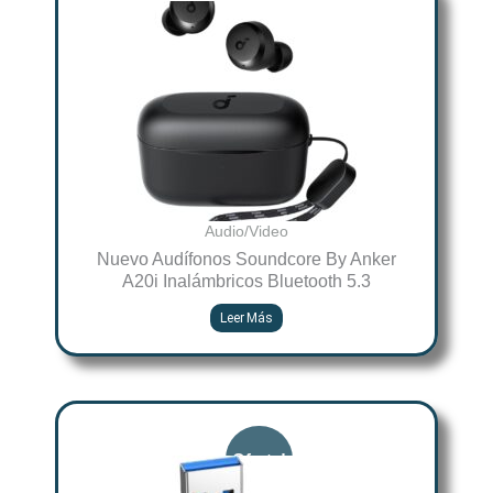
Audio/Video
Nuevo Audífonos Soundcore By Anker
A20i Inalámbricos Bluetooth 5.3
Leer Más
Original
Current
price
price
was:
is: