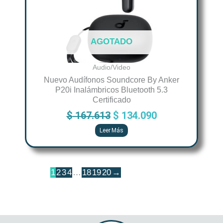
AGOTADO
Audio/Video
Nuevo Audífonos Soundcore By Anker
P20i Inalámbricos Bluetooth 5.3
Certificado
$
167.613
$
134.090
Leer Más
1
2
3
4
…
18
19
20
→