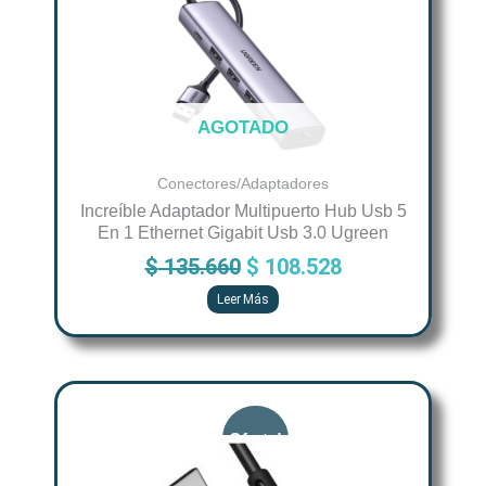
$ 135.660.
$ 108.528.
AGOTADO
Conectores/Adaptadores
Increíble Adaptador Multipuerto Hub Usb 5
En 1 Ethernet Gigabit Usb 3.0 Ugreen
$
135.660
$
108.528
Leer Más
Original
Current
price
price
was:
is:
$ 52.375.
$ 41.900.