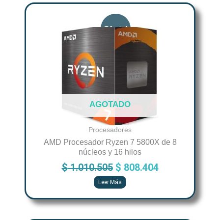
Original
Current
price
price
was:
is:
$ 1.010.505.
$ 808.404.
AGOTADO
Procesadores
AMD Procesador Ryzen 7 5800X de 8
núcleos y 16 hilos
$
1.010.505
$
808.404
Leer Más