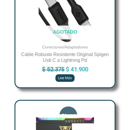
AGOTADO
Conectores/Adaptadores
Cable Robusto Resistente Original Spigen
Usb C a Lightning Pd
$
52.375
$
41.900
Leer Más
Original
Current
price
price
was:
is:
$ 295.343.
$ 236.274.