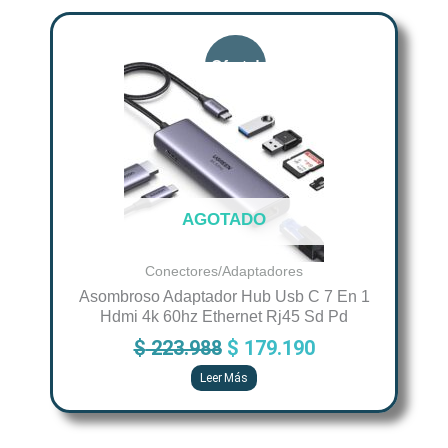
Original
Current
price
price
was:
is:
$ 223.988.
$ 179.190.
AGOTADO
Conectores/Adaptadores
Asombroso Adaptador Hub Usb C 7 En 1
Hdmi 4k 60hz Ethernet Rj45 Sd Pd
$
223.988
$
179.190
Leer Más