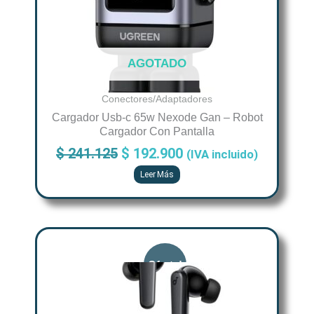
AGOTADO
Conectores/Adaptadores
Cargador Usb-c 65w Nexode Gan – Robot
Cargador Con Pantalla
$
241.125
$
192.900
(IVA incluido)
Leer Más
Original
Current
price
price
was:
is:
$ 167.613.
$ 134.090.