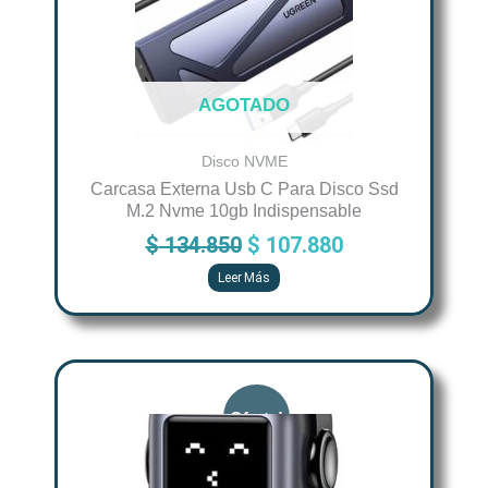
AGOTADO
Disco NVME
Carcasa Externa Usb C Para Disco Ssd
M.2 Nvme 10gb Indispensable
$
134.850
$
107.880
Leer Más
Original
Current
price
price
was:
is:
$ 241.125.
$ 192.900.