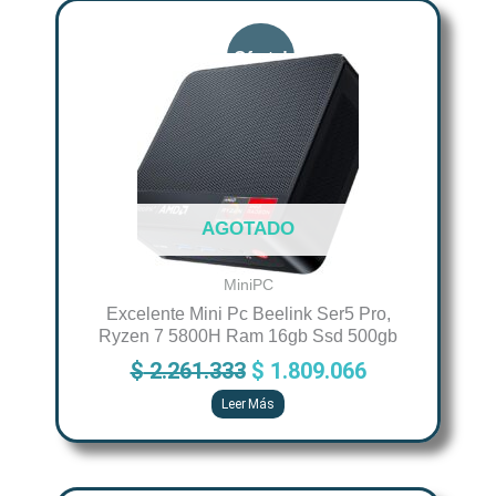
Original
Current
price
price
was:
is:
$ 2.261.333.
$ 1.809.066.
AGOTADO
MiniPC
Excelente Mini Pc Beelink Ser5 Pro,
Ryzen 7 5800H Ram 16gb Ssd 500gb
$
2.261.333
$
1.809.066
Leer Más