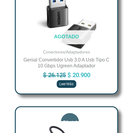
$ 26.125.
$ 20.900.
AGOTADO
Conectores/Adaptadores
Genial Convertidor Usb 3.0 A Usb Tipo C
10 Gbps Ugreen Adaptador
$
26.125
$
20.900
Leer Más
Original
Current
price
price
was:
is: