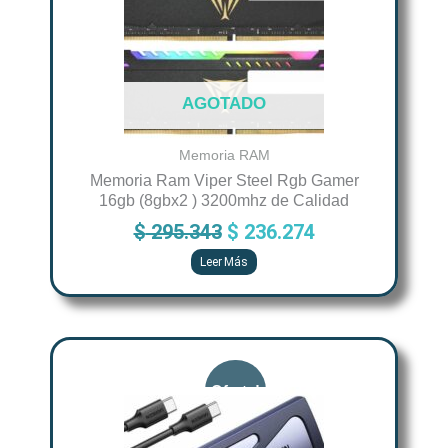
AGOTADO
Memoria RAM
Memoria Ram Viper Steel Rgb Gamer
16gb (8gbx2 ) 3200mhz de Calidad
$
295.343
$
236.274
Leer Más
Original
Current
price
price
was:
is:
$ 134.850.
$ 107.880.