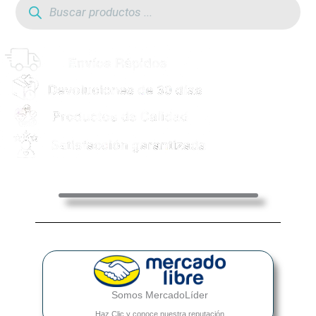
de
productos
Somos MercadoLíder
Haz Clic y conoce nuestra reputación