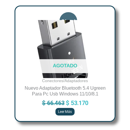
Original
Current
price
price
was:
is:
$ 66.463.
$ 53.170.
AGOTADO
Conectores/Adaptadores
Nuevo Adaptador Bluetooth 5.4 Ugreen
Para Pc Usb Windows 11/10/8.1
$
66.463
$
53.170
Leer Más