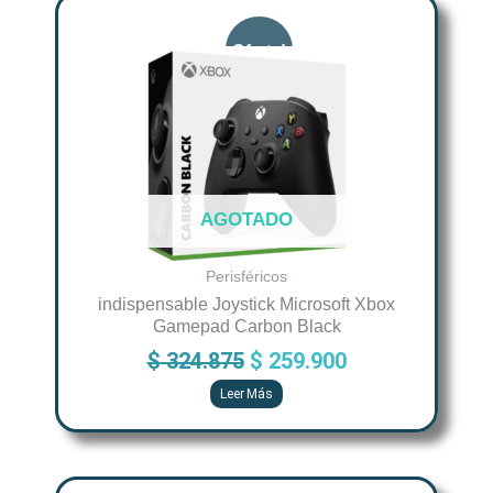
Original
Current
price
price
was:
is:
$ 324.875.
$ 259.900.
AGOTADO
Perisféricos
indispensable Joystick Microsoft Xbox
Gamepad Carbon Black
$
324.875
$
259.900
Leer Más
Original
Current