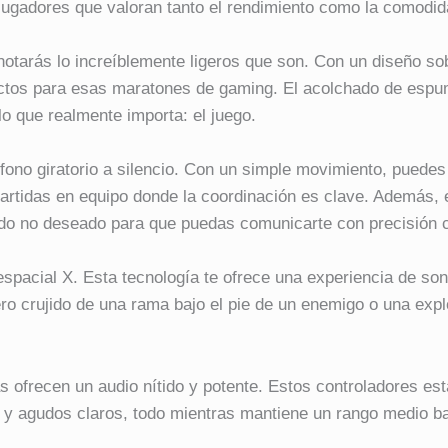
 jugadores que valoran tanto el rendimiento como la comodi
notarás lo increíblemente ligeros que son. Con un diseño s
ctos para esas maratones de gaming. El acolchado de espum
lo que realmente importa: el juego.
no giratorio a silencio. Con un simple movimiento, puedes a
 partidas en equipo donde la coordinación es clave. Además,
ondo no deseado para que puedas comunicarte con precisión
spacial X. Esta tecnología te ofrece una experiencia de soni
ero crujido de una rama bajo el pie de un enemigo o una expl
s ofrecen un audio nítido y potente. Estos controladores es
s y agudos claros, todo mientras mantiene un rango medio b