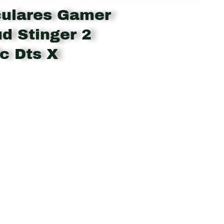
culares Gamer
d Stinger 2
c Dts X
nt
.875.