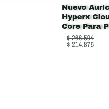
Nuevo Auri
Hyperx Clou
Core Para P
Original
Curre
$
268.594
price
price
$
214.875
was:
is:
$ 268.594.
$ 214