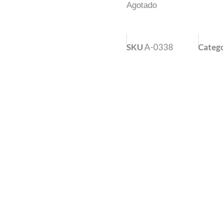
Agotado
SKU
A-0338
Categ