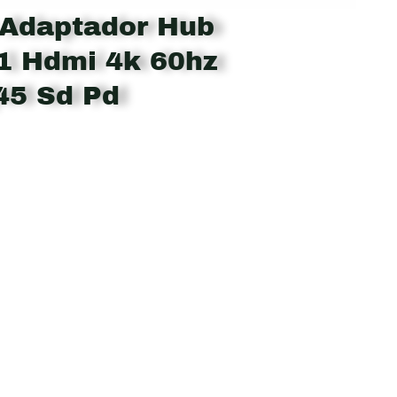
Adaptador Hub
1 Hdmi 4k 60hz
45 Sd Pd
nt
.190.