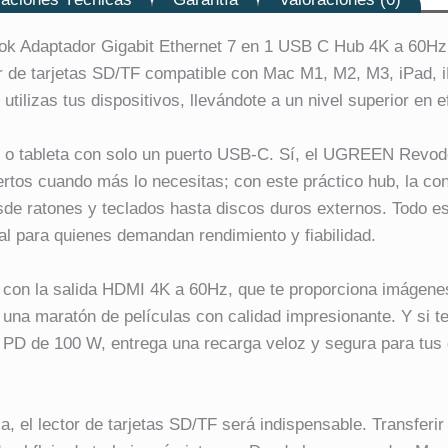
dok Adaptador Gigabit Ethernet 7 en 1 USB C Hub 4K a 60H
 de tarjetas SD/TF compatible con Mac M1, M2, M3, iPad, i
ilizas tus dispositivos, llevándote a un nivel superior en ef
til o tableta con solo un puerto USB-C. Sí, el UGREEN Revod
puertos cuando más lo necesitas; con este práctico hub, la c
esde ratones y teclados hasta discos duros externos. Todo e
tal para quienes demandan rendimiento y fiabilidad.
 con la salida HDMI 4K a 60Hz, que te proporciona imágenes
de una maratón de películas con calidad impresionante. Y si
PD de 100 W, entrega una recarga veloz y segura para tus d
, el lector de tarjetas SD/TF será indispensable. Transferir