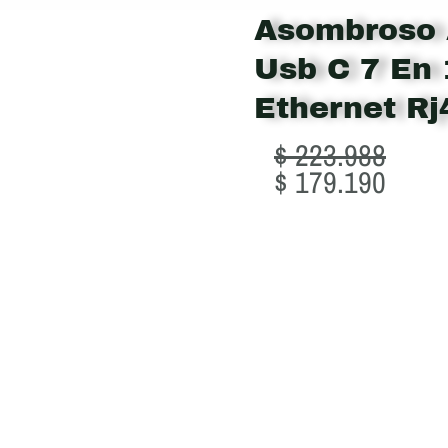
Asombroso 
Usb C 7 En 
Ethernet Rj
Original
Curre
$
223.988
price
price
$
179.190
was:
is:
$ 223.988.
$ 179