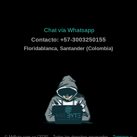
Chat vía Whatsapp
Contacto: +57-3003250155
Floridablanca, Santander (Colombia)
© MrByte.com.co [
2025
] –
Todos los derechos reservados –
Terminos y