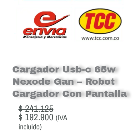
Cargador Usb-c 65w
Nexode Gan – Robot
Cargador Con Pantalla
Original
Current
$
241.125
price
price
$
192.900
(IVA
was:
is:
incluido)
$ 241.125.
$ 192.900.