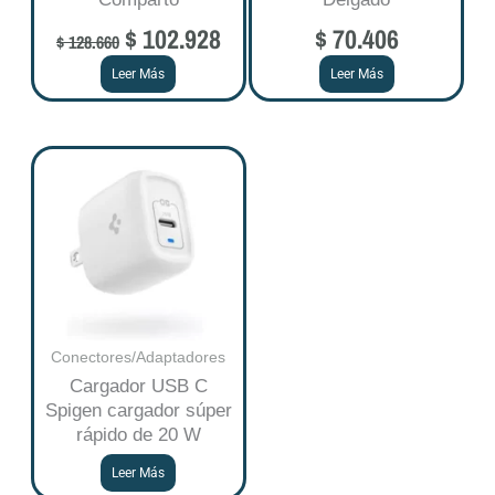
$
102.928
$
70.406
$
128.660
Leer Más
Leer Más
Conectores/Adaptadores
Cargador USB C
Spigen cargador súper
rápido de 20 W
Leer Más