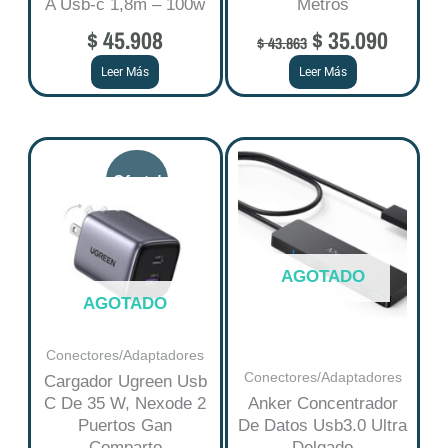
A Usb-c 1,8m – 100w
Metros
$
45.908
$
35.090
$
43.863
Leer Más
Leer Más
Original
Current
price
price
was:
is:
$ 128.660.
$ 102.928.
AGOTADO
AGOTADO
Conectores/Adaptadores
Conectores/Adaptadores
Cargador Ugreen Usb
C De 35 W, Nexode 2
Anker Concentrador
Puertos Gan
De Datos Usb3.0 Ultra
Comparto
Delgado