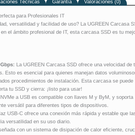
caciones Técnicas
Garantía
Valoraciones (0)
fecta para Profesionales IT
ad, versatilidad y facilidad de uso? La UGREEN Carcasa S
en el ámbito profesional de IT, esta carcasa SSD es tu mejor
0 Gbps:
La UGREEN Carcasa SSD ofrece una velocidad de tran
 Esto es esencial para quienes manejan datos voluminosos 
dos procedimientos de instalación. Esta carcasa se puede mo
ta tu SSD y cierra: ¡listo para usar!
 NVMe a USB es compatible con llaves M y ByM, y soporta
e versátil para diferentes tipos de dispositivos.
faz USB-C ofrece una conexión más rápida y estable que la
 versatilidad en su uso diario.
eñada con un sistema de disipación de calor eficiente, cru