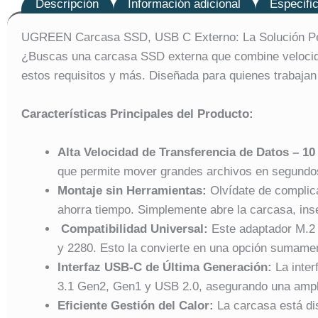
Descripción
Información adicional
Especifi
UGREEN Carcasa SSD, USB C Externo: La Solución Per
¿Buscas una carcasa SSD externa que combine velocid
estos requisitos y más. Diseñada para quienes trabajan 
Características Principales del Producto:
Alta Velocidad de Transferencia de Datos – 1
que permite mover grandes archivos en segundos.
Montaje sin Herramientas:
Olvídate de complica
ahorra tiempo. Simplemente abre la carcasa, inser
Compatibilidad Universal:
Este adaptador M.2
y 2280. Esto la convierte en una opción sumament
Interfaz USB-C de Última Generación:
La inter
3.1 Gen2, Gen1 y USB 2.0, asegurando una amplia
Eficiente Gestión del Calor:
La carcasa está dis