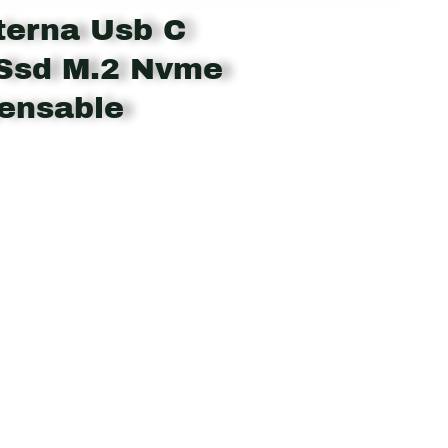
terna Usb C
 Ssd M.2 Nvme
pensable
nt
.880.