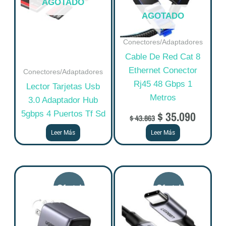
AGOTADO
AGOTADO
Conectores/Adaptadores
Cable De Red Cat 8
Ethernet Conector
Conectores/Adaptadores
Rj45 48 Gbps 1
Lector Tarjetas Usb
Metros
3.0 Adaptador Hub
$
35.090
5gbps 4 Puertos Tf Sd
$
43.863
Leer Más
Leer Más
Original
Current
Original
Curre
price
price
price
price
was:
is:
was:
is:
$ 128.660.
$ 102.928.
$ 38.850.
$ 31.0