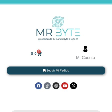
Ir
al
contenido
Cart
0
$
0
Mi Cuenta
Seguir Mi Pedido
F
T
I
Y
X
a
i
n
o
-
c
k
s
u
t
e
t
t
t
w
b
o
a
u
i
o
k
g
b
t
o
r
e
t
k
a
e
Búsqueda
m
r