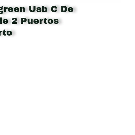
green Usb C De
de 2 Puertos
rto
nt
.928.