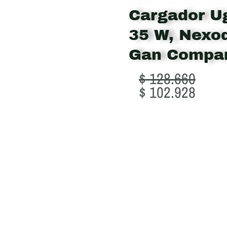
Cargador U
35 W, Nexo
Gan Compa
Original
Curre
$
128.660
price
price
$
102.928
was:
is:
$ 128.660.
$ 102