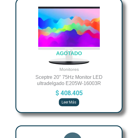
AGOTADO
Monitores
Sceptre 20″ 75Hz Monitor LED
ultradelgado E205W-16003R
$
408.405
Leer Más
Original
Current