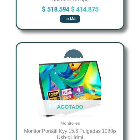
$
518.594
$
414.875
Leer Más
Original
Current
price
price
was:
is:
$ 521.850.
$ 417.480.
AGOTADO
Monitores
Monitor Portátil Kyy 15.6 Pulgadas 1080p
Usb-c Hdmi