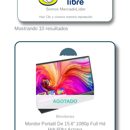
Somos MercadoLíder
Haz Clic y conoce nuestra reputación
Mostrando 10 resultados
Original
Current
price
price
was:
is:
$ 518.594.
$ 414.875.
AGOTADO
Monitores
Monitor Portatil De 15.6” 1080p Full Hd
Hdr 60hz Arzopa