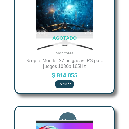
AGOTADO
Monitores
Sceptre Monitor 27 pulgadas IPS para
juegos 1080p 165Hz
$
814.055
Leer Más
Original
Current
price
price
was:
is: