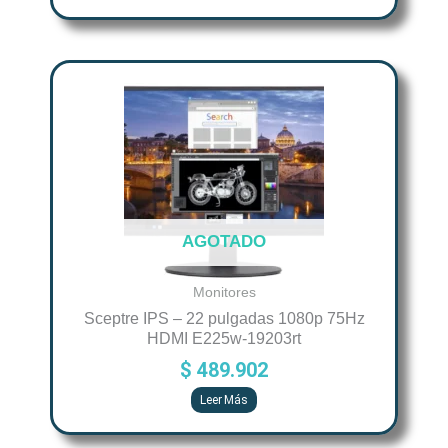
AGOTADO
Monitores
Sceptre IPS – 22 pulgadas 1080p 75Hz
HDMI E225w-19203rt
$
489.902
Leer Más