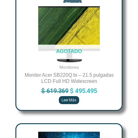
price
price
was:
is:
$ 619.369.
$ 495.495.
AGOTADO
Monitores
Monitor Acer SB220Q bi – 21.5 pulgadas
LCD Full HD Widescreen
$
619.369
$
495.495
Leer Más