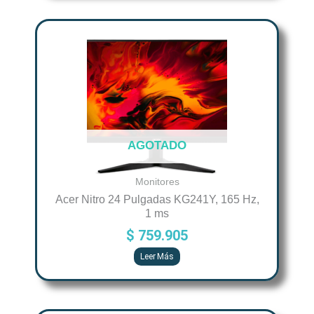
AGOTADO
Monitores
Acer Nitro 24 Pulgadas KG241Y, 165 Hz,
1 ms
$
759.905
Leer Más