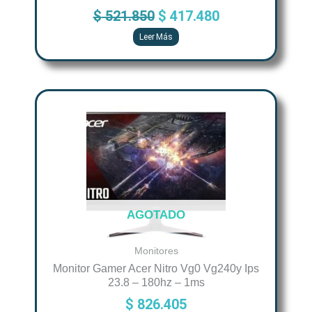
$
521.850
$
417.480
Leer Más
AGOTADO
Monitores
Monitor Gamer Acer Nitro Vg0 Vg240y Ips
23.8 – 180hz – 1ms
$
826.405