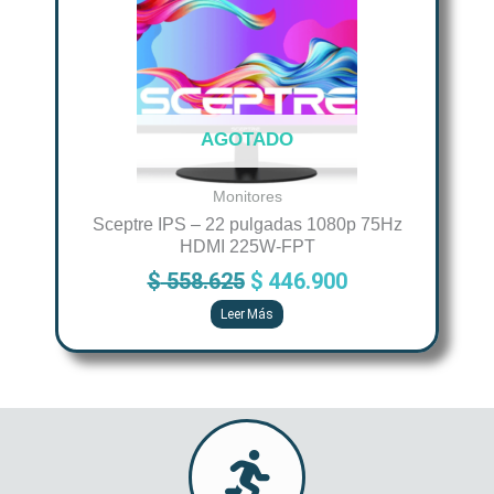
$ 558.625.
$ 446.900.
AGOTADO
Monitores
Sceptre IPS – 22 pulgadas 1080p 75Hz
HDMI 225W-FPT
$
558.625
$
446.900
Leer Más