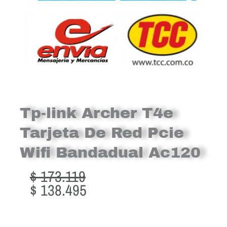
Tp-link Archer T4e
Tarjeta De Red Pcie
Wifi Bandadual Ac120
Original
Current
$
173.119
price
price
$
138.495
was:
is:
$ 173.119.
$ 138.495.