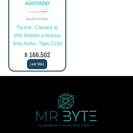
AGOTADO
Audio/Video
Tp-link, Cámara Ip
Wifi Robótica Alarma
3mp Audio, Tapo C210
$
166.502
Leer Más