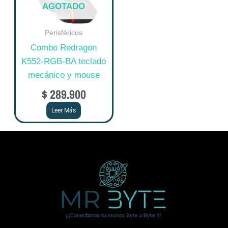
AGOTADO
Perisféricos
Combo Redragon
K552-RGB-BA teclado
mecánico y mouse
$
289.900
Leer Más