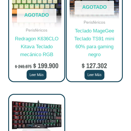
AGOTADO
AGOTADO
Perisféricos
Perisféricos
Teclado MageGee
Redragon K636CLO
Teclado TS91 mini
Kitava Teclado
60% para gaming
mecánico RGB
negro
$
199.900
$
127.302
$
249.875
Leer Más
Leer Más