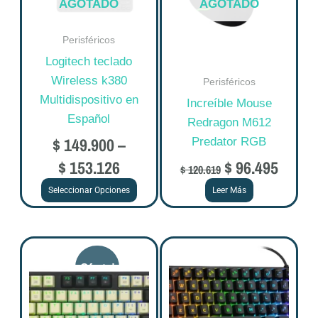
AGOTADO
AGOTADO
opciones
se
Perisféricos
pueden
Logitech teclado
elegir
Wireless k380
Perisféricos
en
Multidispositivo en
Increíble Mouse
la
Español
Redragon M612
página
$
149.900
–
Predator RGB
de
$
153.126
$
96.495
producto
$
120.619
Seleccionar Opciones
Leer Más
Original
Current
price
price
was:
is:
$ 249.875.
$ 199.900.