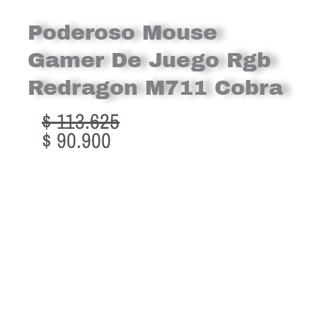
Poderoso Mouse
Gamer De Juego Rgb
Redragon M711 Cobra
Original
Current
$
113.625
price
price
$
90.900
was:
is:
$ 113.625.
$ 90.900.