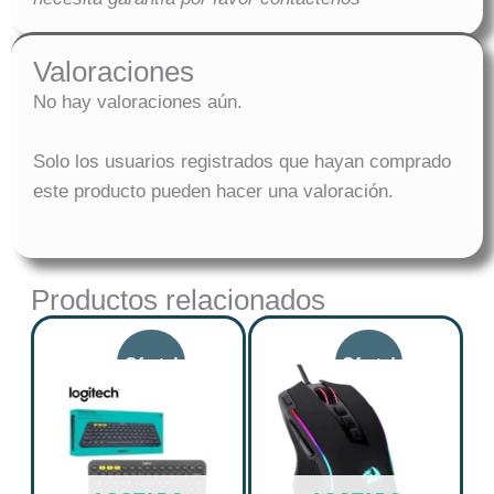
Valoraciones
No hay valoraciones aún.
Solo los usuarios registrados que hayan comprado
este producto pueden hacer una valoración.
Productos relacionados
Price
Original
Curre
Este
range:
price
price
producto
tiene
$ 149.900
was:
is:
múltiples
through
$ 120.619.
$ 96.4
variantes.
$ 153.126
Las