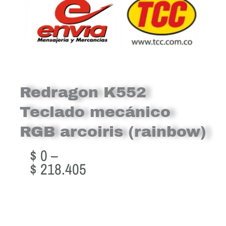
Redragon K552
Teclado mecánico
RGB arcoiris (rainbow)
Price
$
0
–
range:
$
218.405
$ 0
through
$ 218.405