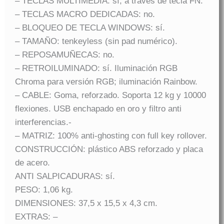
– TECLAS MULTIMEDIA: sí, a través de tecla FN.
– TECLAS MACRO DEDICADAS: no.
– BLOQUEO DE TECLA WINDOWS: sí.
– TAMAÑO: tenkeyless (sin pad numérico).
– REPOSAMUÑECAS: no.
– RETROILUMINADO: sí. Iluminación RGB
Chroma para versión RGB; iluminación Rainbow.
– CABLE: Goma, reforzado. Soporta 12 kg y 10000
flexiones. USB enchapado en oro y filtro anti
interferencias.-
– MATRIZ: 100% anti-ghosting con full key rollover.
CONSTRUCCIÓN: plástico ABS reforzado y placa
de acero.
ANTI SALPICADURAS: sí.
PESO: 1,06 kg.
DIMENSIONES: 37,5 x 15,5 x 4,3 cm.
EXTRAS: –