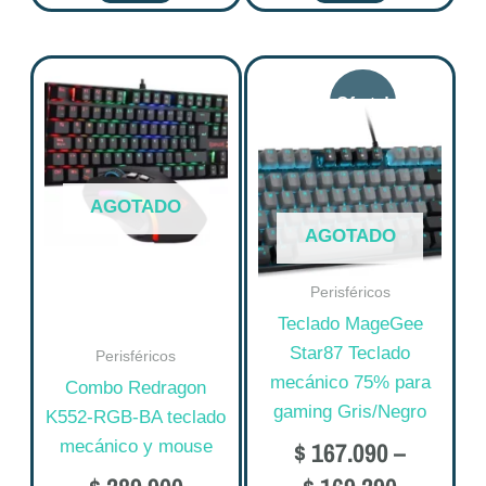
Price
Este
range:
producto
tiene
$ 167.09
múltiples
through
variantes.
$ 169.29
AGOTADO
Las
AGOTADO
opciones
se
Perisféricos
pueden
Teclado MageGee
elegir
Star87 Teclado
Perisféricos
en
mecánico 75% para
Combo Redragon
la
gaming Gris/Negro
K552-RGB-BA teclado
página
$
167.090
–
mecánico y mouse
de
producto