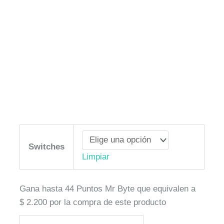
Redragon
K552
Switches
Limpiar
Teclado
mecánico
RGB
Gana hasta 44 Puntos Mr Byte que equivalen a
arcoiris
$
2.200
por la compra de este producto
(rainbow)