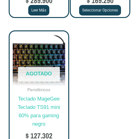
$
289.900
$
169.290
Leer Más
Seleccionar Opciones
AGOTADO
Perisféricos
Teclado MageGee
Teclado TS91 mini
60% para gaming
negro
$
127.302