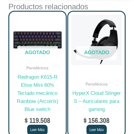
Productos relacionados
AGOTADO
AGOTADO
Perisféricos
Redragon K615-R
Perisféricos
Elise Mini 60%
Teclado mecánico
HyperX Cloud Stinger
Rainbow (Arcoiris)
S – Auriculares para
Blue switch
gaming
$
119.508
$
156.308
Leer Más
Leer Más