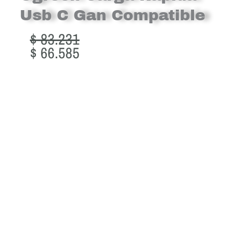
Usb C Gan Compatible
Original
Current
$
83.231
price
price
$
66.585
was:
is:
$ 83.231.
$ 66.585.