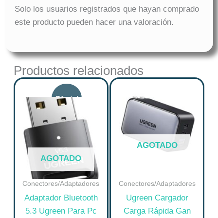
Solo los usuarios registrados que hayan comprado
este producto pueden hacer una valoración.
Productos relacionados
Original
Current
Este
price
price
producto
tiene
was:
is:
múltiples
$ 69.825.
$ 55.860.
variantes.
AGOTADO
Las
AGOTADO
opciones
se
Conectores/Adaptadores
Conectores/Adaptadores
pueden
Adaptador Bluetooth
Ugreen Cargador
elegir
5.3 Ugreen Para Pc
Carga Rápida Gan
en