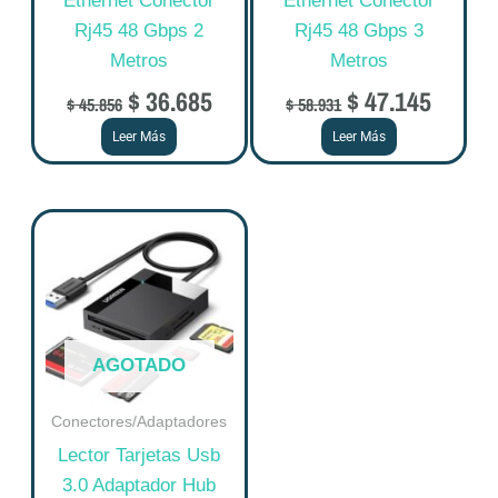
Ethernet Conector
Ethernet Conector
Rj45 48 Gbps 2
Rj45 48 Gbps 3
Metros
Metros
$
36.685
$
47.145
$
45.856
$
58.931
Leer Más
Leer Más
AGOTADO
Conectores/Adaptadores
Lector Tarjetas Usb
3.0 Adaptador Hub