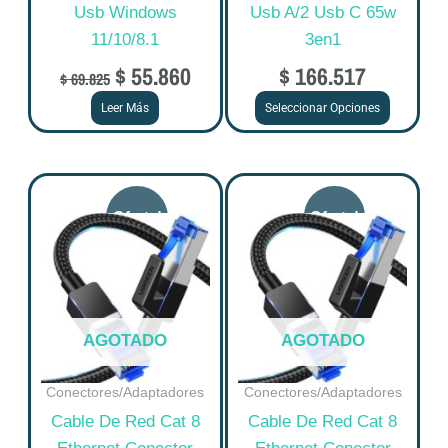
Usb Windows
Usb A/2 Usb C 65w
la
11/10/8.1
3en1
página
$
55.860
$
166.517
de
$
69.825
producto
Leer Más
Seleccionar Opciones
Original
Current
Original
Curre
price
price
price
price
was:
is:
was:
is:
$ 45.856.
$ 36.685.
$ 58.931.
$ 47.1
AGOTADO
AGOTADO
Conectores/Adaptadores
Conectores/Adaptadores
Cable De Red Cat 8
Cable De Red Cat 8