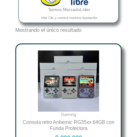
Somos MercadoLíder
Haz Clic y conoce nuestra reputación
Mostrando el único resultado
Este
producto
tiene
múltiples
variantes.
Las
opciones
se
pueden
Gaming
elegir
Consola retro Anbernic RG35xx 64GB con
Funda Protectora
en