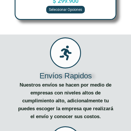
$
299.900
la
página
Seleccionar Opciones
de
producto
Envíos Rapidos
Nuestros envíos se hacen por medio de
empresas con niveles altos de
cumplimiento alto, adicionalmente tu
puedes escoger la empresa que realizará
el envío y conocer sus costos.