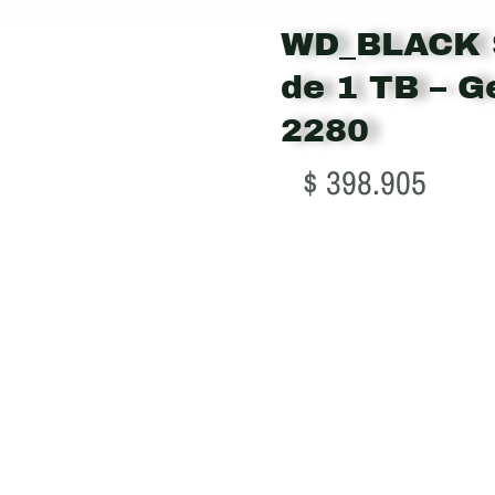
WD_BLACK 
de 1 TB – G
2280
$
398.905