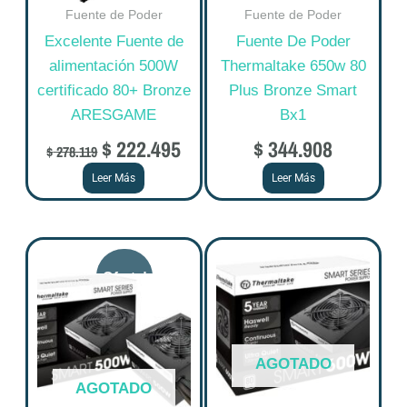
Fuente de Poder
Fuente de Poder
Excelente Fuente de
Fuente De Poder
alimentación 500W
Thermaltake 650w 80
certificado 80+ Bronze
Plus Bronze Smart
ARESGAME
Bx1
$
222.495
$
344.908
$
278.119
Leer Más
Leer Más
Original
Current
price
price
was:
is:
$ 272.375.
$ 217.900.
AGOTADO
AGOTADO