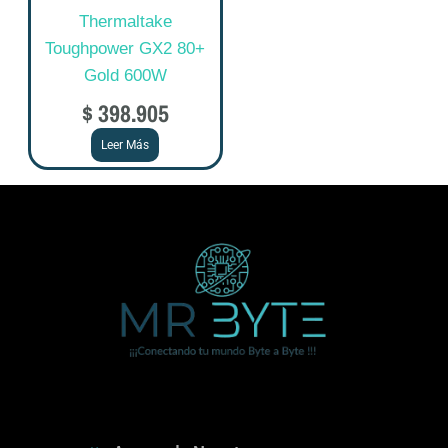
Thermaltake
Toughpower GX2 80+
Gold 600W
$
398.905
Leer Más