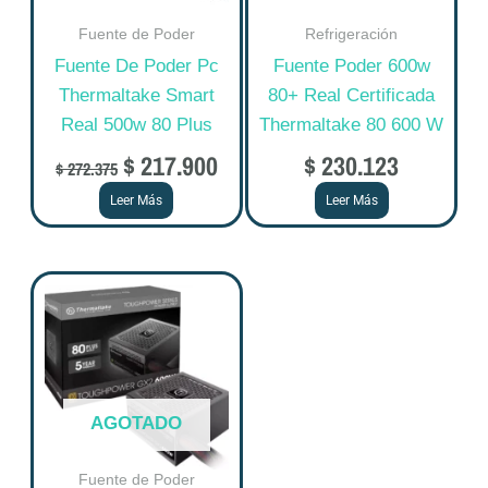
Fuente de Poder
Refrigeración
Fuente De Poder Pc
Fuente Poder 600w
Thermaltake Smart
80+ Real Certificada
Real 500w 80 Plus
Thermaltake 80 600 W
$
217.900
$
230.123
$
272.375
Leer Más
Leer Más
AGOTADO
Fuente de Poder