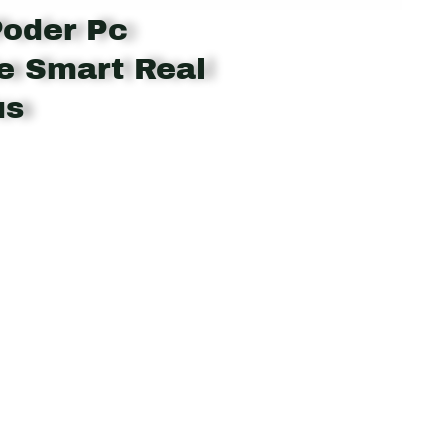
Poder Pc
e Smart Real
us
nt
.900.