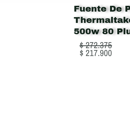
Fuente De 
Thermaltak
500w 80 Pl
Original
Curre
$
272.375
price
price
$
217.900
was:
is:
$ 272.375.
$ 217