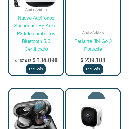
Audio/Video
Nuevo Audífonos
Soundcore By Anker
Audio/Video
P20i Inalámbricos
Bluetooth 5.3
Parlante Jbl Go 3
Certificado
Portable
$
134.090
$
239.108
$
167.613
Leer Más
Leer Más
Original
Current
Original
Curre
price
price
price
price
was:
is:
was:
is:
$ 171.125.
$ 136.900.
$ 166.125.
$ 132