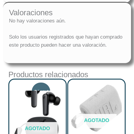
Valoraciones
No hay valoraciones aún.
Solo los usuarios registrados que hayan comprado
este producto pueden hacer una valoración.
Productos relacionados
Original
Current
price
price
was:
is:
$ 167.613.
$ 134.090.
AGOTADO
AGOTADO