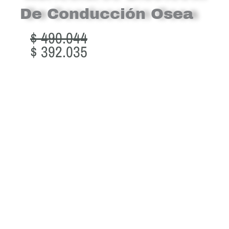
De Conducción Osea
Original
Current
$
490.044
price
price
$
392.035
was:
is:
$ 490.044.
$ 392.035.