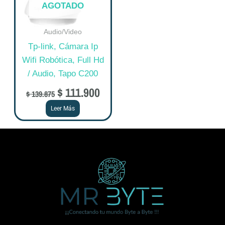
AGOTADO
Audio/Video
Tp-link, Cámara Ip
Wifi Robótica, Full Hd
/ Audio, Tapo C200
$
111.900
$
139.875
Leer Más