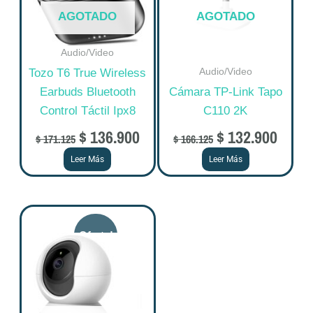
AGOTADO
AGOTADO
Audio/Video
Audio/Video
Tozo T6 True Wireless
Earbuds Bluetooth
Cámara TP-Link Tapo
Control Táctil Ipx8
C110 2K
$
136.900
$
132.900
$
171.125
$
166.125
Leer Más
Leer Más
Original
Current
price
price
was:
is:
$ 139.875.
$ 111.900.