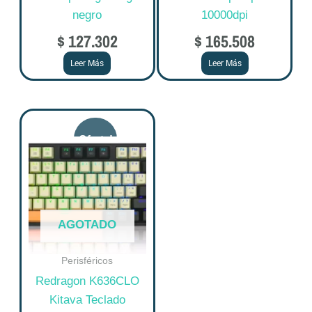
negro
10000dpi
$
127.302
$
165.508
Leer Más
Leer Más
Original
Current
price
price
was:
is:
$ 249.875.
$ 199.900.
AGOTADO
Perisféricos
Redragon K636CLO
Kitava Teclado