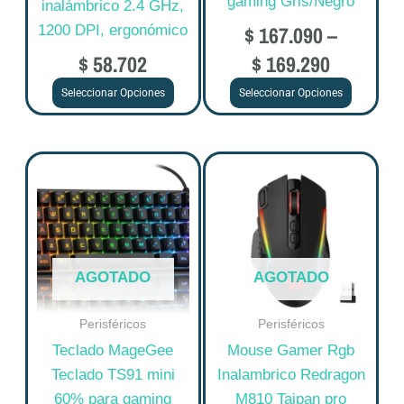
gaming Gris/Negro
inalámbrico 2.4 GHz,
página
página
$
167.090
–
1200 DPI, ergonómico
de
de
$
58.702
$
169.290
producto
producto
Seleccionar Opciones
Seleccionar Opciones
AGOTADO
AGOTADO
Perisféricos
Perisféricos
Teclado MageGee
Mouse Gamer Rgb
Teclado TS91 mini
Inalambrico Redragon
60% para gaming
M810 Taipan pro