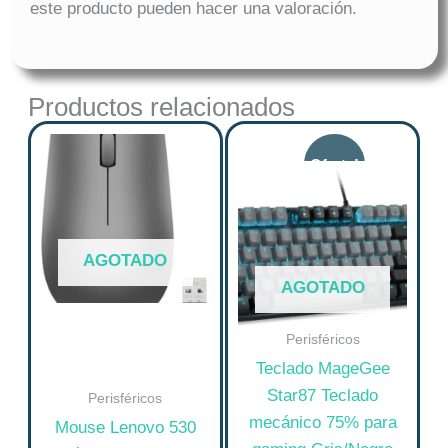
este producto pueden hacer una valoración.
Productos relacionados
Price
Este
Este
range:
producto
producto
tiene
tiene
$ 167.09
múltiples
múltiples
through
variantes.
variantes.
$ 169.29
AGOTADO
Las
Las
AGOTADO
opciones
opciones
se
se
Perisféricos
pueden
pueden
Teclado MageGee
elegir
elegir
Star87 Teclado
Perisféricos
en
en
mecánico 75% para
Mouse Lenovo 530
la
la