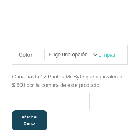
Mouse
Limpiar
Color
Lenovo
530
inalámbrico
Gana hasta 12 Puntos Mr Byte que equivalen a
2.4
$
600
por la compra de este producto
GHz,
1200
DPI,
ergonómico
Añadir Al
Carrito
cantidad