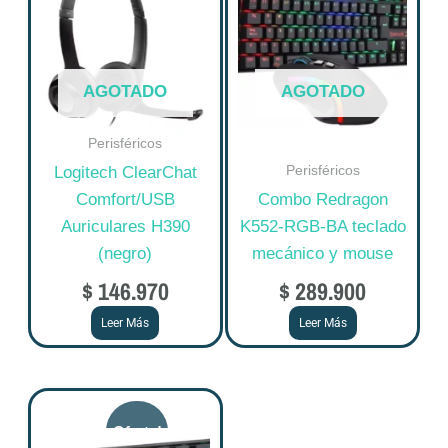
AGOTADO
AGOTADO
Perisféricos
Perisféricos
Logitech ClearChat
Comfort/USB
Combo Redragon
Auriculares H390
K552-RGB-BA teclado
(negro)
mecánico y mouse
$
146.970
$
289.900
Leer Más
Leer Más
Este
producto