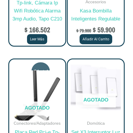
Accesorios
Tp-link, Cámara Ip
Wifi Robótica Alarma
Kasa Bombilla
3mp Audio, Tapo C210
Inteligentes Regulable
$
166.502
$
59.900
$
79.900
Leer Más
Añadir Al Carrito
Original
Current
price
price
was:
is:
$ 225.544.
$ 180.435.
AGOTADO
AGOTADO
Conectores/Adaptadores
Domótica
Placa Red Pci-e Tp-
Set X3 Interruptor Luz