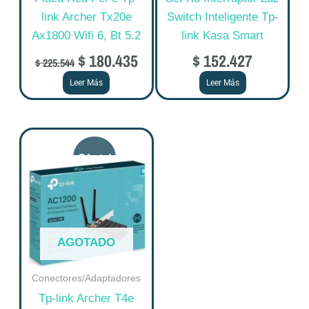
link Archer Tx20e
Switch Inteligente Tp-
Ax1800 Wifi 6, Bt 5.2
link Kasa Smart
$
180.435
$
152.427
$
225.544
Leer Más
Leer Más
Original
Current
price
price
was:
is:
$ 173.119.
$ 138.495.
AGOTADO
Conectores/Adaptadores
Tp-link Archer T4e