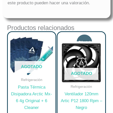
este producto pueden hacer una valoración.
Productos relacionados
Original
Curre
price
price
was:
is:
$ 43.350.
$ 34.6
AGOTADO
AGOTADO
Refrigeración
Refrigeración
Pasta Térmica
Disipadora Arctic Mx-
Ventilador 120mm
6 4g Original + 6
Artic P12 1800 Rpm –
Cleaner
Negro