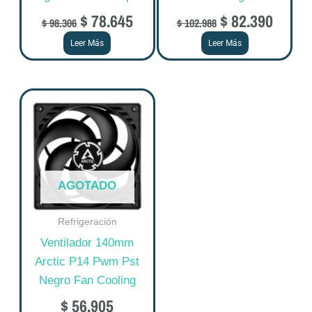
$
78.645
$
82.390
$
98.306
$
102.988
Leer Más
Leer Más
AGOTADO
Refrigeración
Ventilador 140mm
Arctic P14 Pwm Pst
Negro Fan Cooling
$
56.905