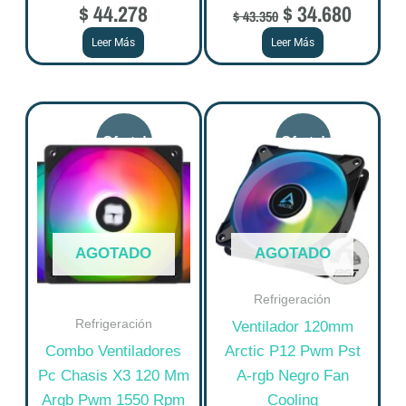
$
44.278
$
34.680
$
43.350
Leer Más
Leer Más
Original
Current
Original
Curre
price
price
price
price
was:
is:
was:
is:
$ 98.306.
$ 78.645.
$ 102.988.
$ 82.3
AGOTADO
AGOTADO
Refrigeración
Refrigeración
Ventilador 120mm
Combo Ventiladores
Arctic P12 Pwm Pst
Pc Chasis X3 120 Mm
A-rgb Negro Fan
Argb Pwm 1550 Rpm
Cooling