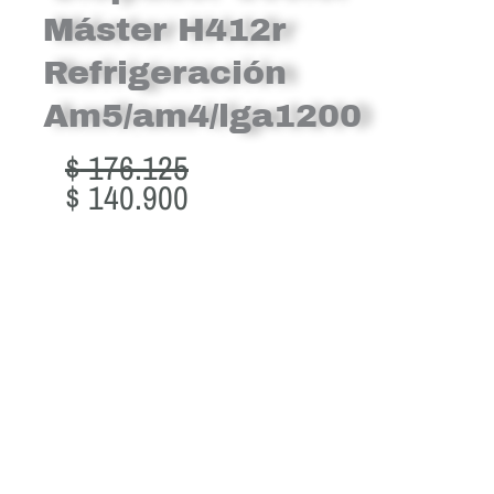
Máster H412r
Refrigeración
Am5/am4/lga1200
Original
Current
$
176.125
price
price
$
140.900
was:
is:
$ 176.125.
$ 140.900.