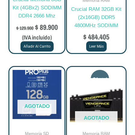
Memoria RAM
Kit (4GBx2) SODIMM
Crucial RAM 32GB Kit
DDR4 2666 Mhz
(2x16GB) DDR5
$
89.900
4800MHz SODIMM
$
129.900
$
484.405
(IVA incluido)
Añadir Al Carrito
Leer Más
Original
Curre
price
price
was:
is:
$ 272.113.
$ 217.
AGOTADO
AGOTADO
Memoria SD
Memoria RAM