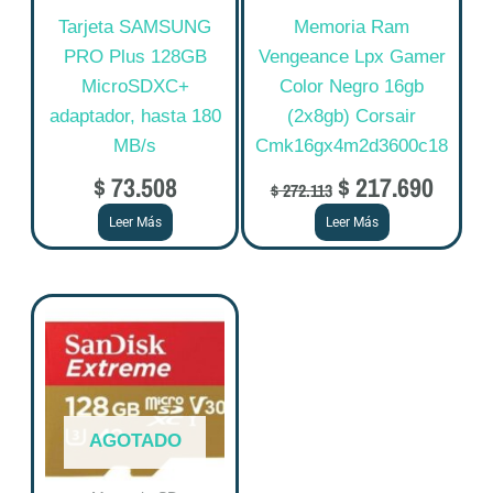
Tarjeta SAMSUNG
Memoria Ram
PRO Plus 128GB
Vengeance Lpx Gamer
MicroSDXC+
Color Negro 16gb
adaptador, hasta 180
(2x8gb) Corsair
MB/s
Cmk16gx4m2d3600c18
$
73.508
$
217.690
$
272.113
Leer Más
Leer Más
AGOTADO