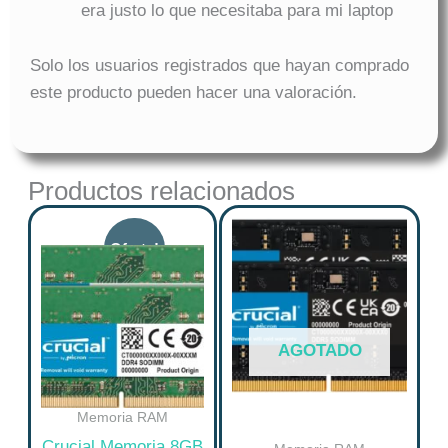
era justo lo que necesitaba para mi laptop
Solo los usuarios registrados que hayan comprado
este producto pueden hacer una valoración.
Productos relacionados
Original
Current
price
price
was:
is:
$ 129.900.
$ 89.900.
AGOTADO
Memoria RAM
Crucial Memoria 8GB