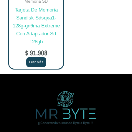
Memoria SD
Tarjeta De Memoria
Sandisk Sdsqxa1-
128g-gn6ma Extreme
Con Adaptador Sd
128gb
$
91.908
Leer Más