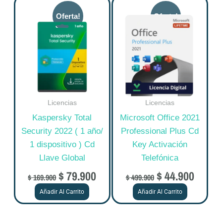
Original
Current
Original
Curre
price
price
price
price
was:
is:
was:
is:
$ 169.900.
$ 79.900.
$ 499.900.
$ 44.9
Licencias
Licencias
Kaspersky Total
Microsoft Office 2021
Security 2022 ( 1 año/
Professional Plus Cd
1 dispositivo ) Cd
Key Activación
Llave Global
Telefónica
$
79.900
$
44.900
$
169.900
$
499.900
Añadir Al Carrito
Añadir Al Carrito