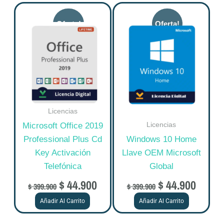
Original
Current
Original
Curre
price
price
price
price
was:
is:
was:
is:
$ 399.900.
$ 44.900.
$ 399.900.
$ 44.9
Licencias
Licencias
Microsoft Office 2019
Professional Plus Cd
Windows 10 Home
Key Activación
Llave OEM Microsoft
Telefónica
Global
$
44.900
$
44.900
$
399.900
$
399.900
Añadir Al Carrito
Añadir Al Carrito