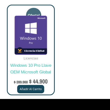
Original
Current
price
price
was:
is:
$ 399.900.
$ 44.900.
Licencias
Windows 10 Pro Llave
OEM Microsoft Global
$
44.900
$
399.900
Añadir Al Carrito