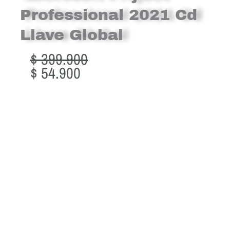
Professional 2021 Cd
Llave Global
Original
Current
$
399.900
price
price
$
54.900
was:
is:
$ 399.900.
$ 54.900.