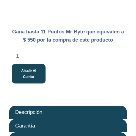
Microsoft
Gana hasta 11 Puntos Mr Byte que equivalen a
Project
$
550
por la compra de este producto
Professional
2021
Cd
Añadir Al
Llave
Carrito
Global
cantidad
Descripción
Garantía