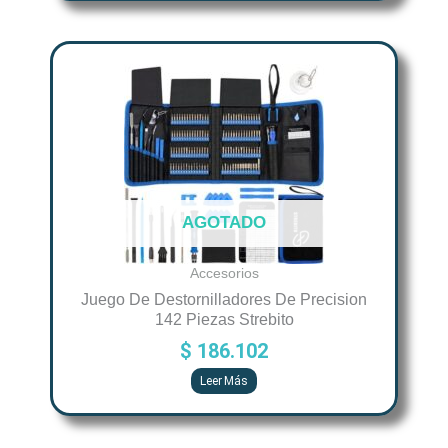
producto
AGOTADO
Accesorios
Juego De Destornilladores De Precision
142 Piezas Strebito
$
186.102
Leer Más