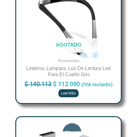
was:
is:
$ 140.113.
$ 112.090.
AGOTADO
Accesorios
Linterna, Lampara, Luz De Lectura Led
Para El Cuello Gris
$
140.113
$
112.090
(IVA incluido)
Leer Más
Original
Current
price
price
was:
is: