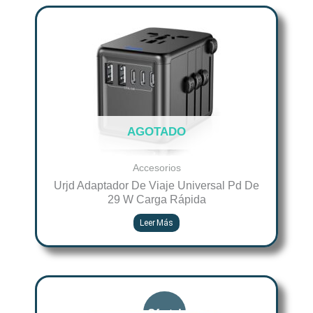
AGOTADO
Accesorios
Urjd Adaptador De Viaje Universal Pd De
29 W Carga Rápida
Leer Más
Original
Current
price
price