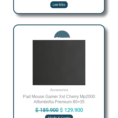
Leer Más
Original
Current
price
price
was:
is:
$ 189.900.
$ 129.900.
Accesorios
Pad Mouse Gamer Xxl Cherry Mp2000
Alfombrilla Premium 80×35
$
189.900
$
129.900