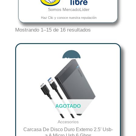
Somos MercadoLíder
Haz Clic y conoce nuestra reputación
Mostrando 1–15 de 16 resultados
Original
Current
price
price
was:
is:
$ 65.863.
$ 52.690.
AGOTADO
Accesorios
Carcasa De Disco Duro Externo 2.5′ Usb-
a A Micro Usb 6 Gbps