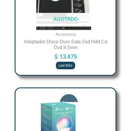
AGOTADO
Accesorios
Adaptador Disco Duro Sata Ssd Hdd Cd
Dvd 9.5mm
$
13.475
Leer Más
Original
Current
price
price
was:
is:
$ 79.900.
$ 59.900.