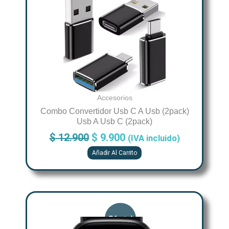
$ 12.900.
$ 9.900.
Accesorios
Combo Convertidor Usb C A Usb (2pack)
Usb A Usb C (2pack)
$
12.900
$
9.900
(IVA incluido)
Añadir Al Carrito
Price
Este
range:
producto
$ 293.339
tiene