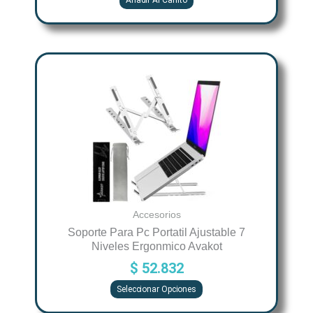
Añadir Al Carrito
Este
producto
tiene
múltiples
variantes.
Las
opciones
se
pueden
Accesorios
elegir
Soporte Para Pc Portatil Ajustable 7
Niveles Ergonmico Avakot
en
$
52.832
la
página
Seleccionar Opciones
de