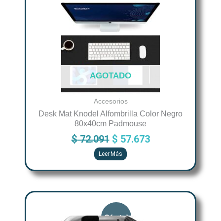
was:
is:
$ 72.091.
$ 57.673.
AGOTADO
Accesorios
Desk Mat Knodel Alfombrilla Color Negro
80x40cm Padmouse
$
72.091
$
57.673
Leer Más
Original
Current
price
price